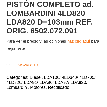
PISTÓN COMPLETO ad.
Iniciar sesión
LOMBARDINI 4LD820
LDA820 D=103mm REF.
Español
ORIG. 6502.072.091
Para ver el precio y las opiniones
haz clic aquí
para
registrarte
COD:
MS2608.10
Categories:
Diesel
,
LDA100/ 4LD640/ 4LD705/
4LD820/ LDA91/ LDA96/ LDA97/ LDA820
,
Lombardini
,
Motores
,
Rectificado