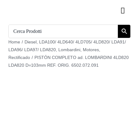
Skip
Toggl
to
Navig
content
Inicio
Home
/
Diesel
,
LDA100/ 4LD640/ 4LD705/ 4LD820/ LDA91/
Catálogo
LDA96/ LDA97/ LDA820
,
Lombardini
,
Motores
,
Rectificado
/
PISTÓN COMPLETO ad. LOMBARDINI 4LD820
Sobre nosotros
LDA820 D=103mm REF. ORIG. 6502.072.091
Download
Carrito
Regístrate en
Mi cuenta