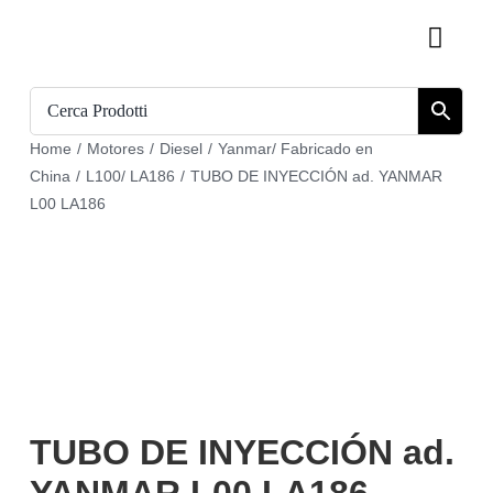
Skip
Toggl
to
Navig
content
Inicio
Home
/
Motores
/
Diesel
/
Yanmar/ Fabricado en
Catálogo
China
/
L100/ LA186
/
TUBO DE INYECCIÓN ad. YANMAR
L00 LA186
Sobre nosotros
Download
Carrito
Regístrate en
TUBO DE INYECCIÓN ad.
Mi cuenta