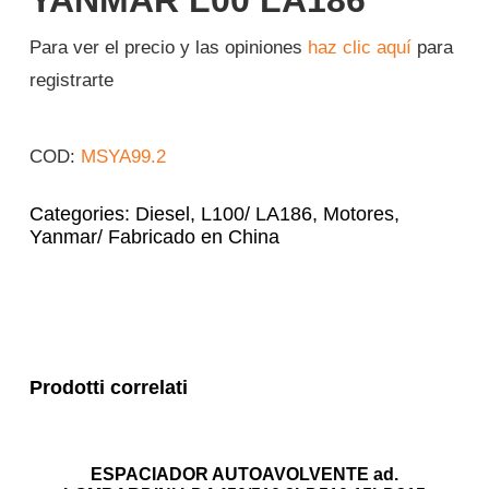
YANMAR L00 LA186
Iniciar sesión
Para ver el precio y las opiniones
haz clic aquí
para
registrarte
Español
COD:
MSYA99.2
Categories:
Diesel
,
L100/ LA186
,
Motores
,
Yanmar/ Fabricado en China
Prodotti correlati
ESPACIADOR AUTOAVOLVENTE ad.