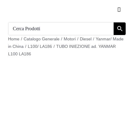
Salta
Toggle
al
Naviga
contenuto
Home
Home
/
Catalogo Generale
/
Motori
/
Diesel
/
Yanmar/ Made
Catalogo
in China
/
L100/ LA186
/
TUBO INIEZIONE ad. YANMAR
L100 LA186
Chi siamo
Download
Carrello
Registrati
Login