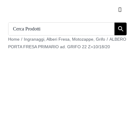
Salta
Toggle
al
Naviga
contenuto
Home
Home
/
Ingranaggi
,
Alberi Fresa
,
Motozappe
,
Grifo
/
ALBERO
Catalogo
PORTA FRESA PRIMARIO ad. GRIFO 22 Z=10/18/20
Chi siamo
Download
Carrello
Registrati
Login