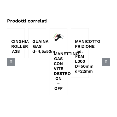
Prodotti correlati
CINGHIA
GUAINA
MANICOTTO
ROLLER
GAS
FRIZIONE
A38
d=4,5x50m
ad.
MANETTINO
F&M
GAS
L300
CON
D=50mm
VITE
d=22mm
DESTRO
ON
–
OFF