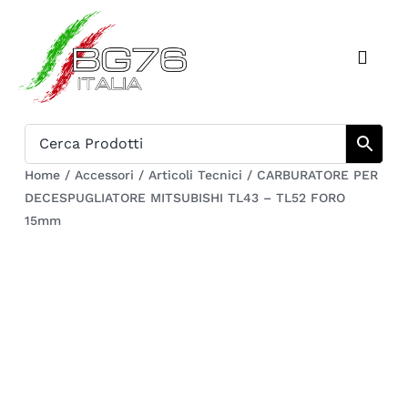
Salta
al
Toggl
contenuto
Naviga
Home
Catalogo
Home
/
Accessori
/
Articoli Tecnici
/
CARBURATORE PER
DECESPUGLIATORE MITSUBISHI TL43 – TL52 FORO
Chi siamo
15mm
Download
Carrello
Registrati