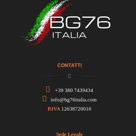
CONTATTI
+39 380 7439434
info@bg76italia.com
P.IVA
12638720016
Sede Legale