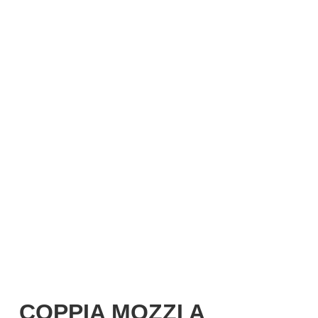
Login
Italiano
COPPIA MOZZI A