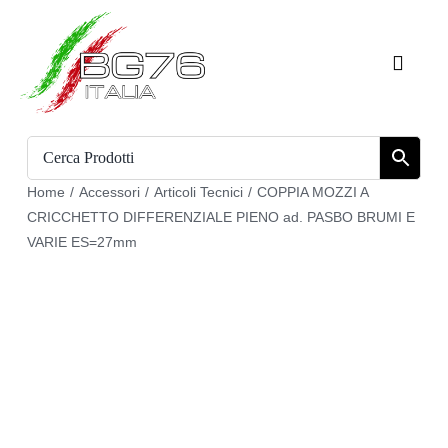
Salta
al
Toggle
contenuto
Naviga
Home
Catalogo
Home
/
Accessori
/
Articoli Tecnici
/
COPPIA MOZZI A
CRICCHETTO DIFFERENZIALE PIENO ad. PASBO BRUMI E
Chi siamo
VARIE ES=27mm
Download
Carrello
Registrati