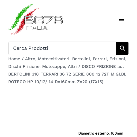
Salta
al
Toggl
contenuto
Naviga
Home
Catalogo
Home
/
Altro
,
Motocoltivatori
,
Bertolini
,
Ferrari
,
Frizioni
,
Dischi Frizione
,
Motozappe
,
Altri
/
DISCO FRIZIONE ad.
Chi siamo
BERTOLINI 318 FERRARI 36 72 SERIE 800 12 72T M.GI.BI.
ROTECO HP 10/12/ 14 D=160mm Z=20 (17X15)
Download
Carrello
Registrati