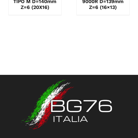
TIPO M D=140mm
9000R D=139mm
Z=6 (20X16)
Z=6 (16×13)