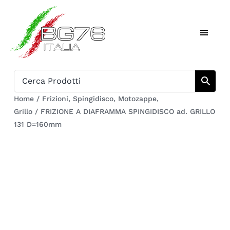
Salta
al
Toggl
contenuto
Naviga
Home
Catalogo
Home
/
Frizioni
,
Spingidisco
,
Motozappe
,
Grillo
/
FRIZIONE A DIAFRAMMA SPINGIDISCO ad. GRILLO
Chi siamo
131 D=160mm
Download
Carrello
Registrati