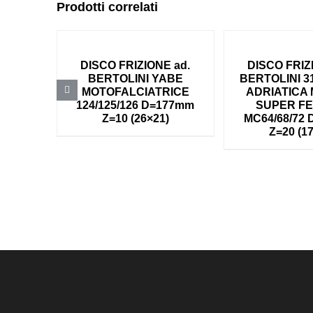
Prodotti correlati
DISCO FRIZIONE ad.
DISCO FRIZ
BERTOLINI YABE
BERTOLINI 31
MOTOFALCIATRICE
ADRIATICA 
124/125/126 D=177mm
SUPER F
Z=10 (26×21)
MC64/68/72
Z=20 (1