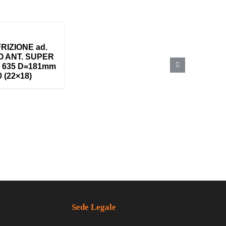
RIZIONE ad.
 ANT. SUPER
0 635 D=181mm
 (22×18)
Sede Legale