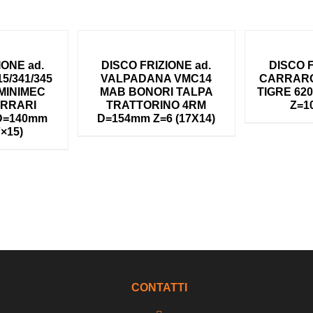
IONE ad.
DISCO FRIZIONE ad.
DISCO F
5/341/345
VALPADANA VMC14
CARRARO
MINIMEC
MAB BONORI TALPA
TIGRE 62
ERRARI
TRATTORINO 4RM
Z=10
 D=140mm
D=154mm Z=6 (17X14)
7×15)
CONTATTI