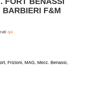
. FORT BENASSI
 BARBIERI F&M
trati
qui
ort
,
Frizioni
,
MAG
,
Mecc. Benassi
,