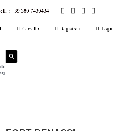
ell. : +39 380 7439434
d
Carrello
Registrati
Login
ltri
,
SSI