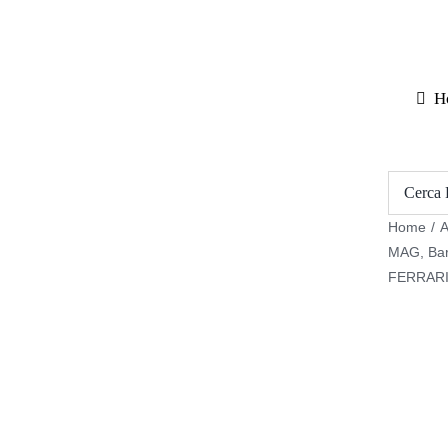
Salta
al
contenuto
H
Home
/
A
MAG
,
Bar
FERRARI