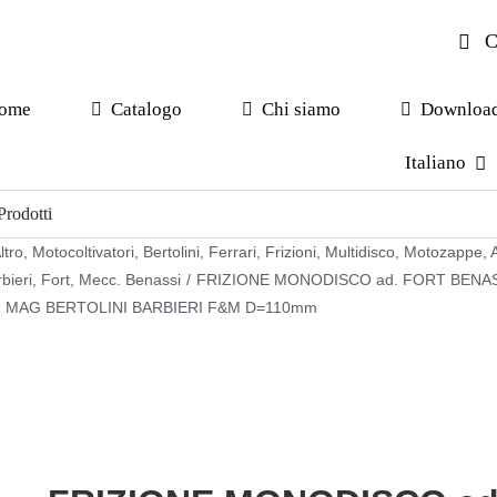
C
ome
Catalogo
Chi siamo
Downloa
Italiano
ltro
,
Motocoltivatori
,
Bertolini
,
Ferrari
,
Frizioni
,
Multidisco
,
Motozappe
,
A
bieri
,
Fort
,
Mecc. Benassi
/
FRIZIONE MONODISCO ad. FORT BENA
 MAG BERTOLINI BARBIERI F&M D=110mm