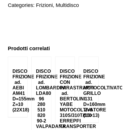
Categories:
Frizioni
,
Multidisco
Prodotti correlati
DISCO
DISCO
DISCO
DISCO
FRIZIONE
FRIZIONE
FRIZIONE
FRIZIONE
ad.
ad.
CON
ad.
AEBI
LOMBARDINI
PARASTRAPPI
MOTOCOLTIVATORE
AM41
LDA80
ad.
GRILLO
D=155mm
96
BERTOLINI
131
Z=10
280
YABE
D=160mm
(22X18)
510
MOTOCOLTIVATORE
Z=6
820
310S/310T/510
(16×13)
90-2
ERREPPI
VALPADANA
TRANSPORTER