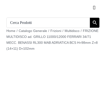
Salta
Toggle
al
Naviga
contenuto
Home
Home
/
Catalogo Generale
/
Frizioni
/
Multidisco
/
FRIZIONE
Catalogo
MULTIDISCO ad. GRILLO 11000/12000 FERRARI 34/71
MECC. BENASSI RL300 MAB ADRIATICA BCS H=98mm Z=8
Chi siamo
(14×11) D=102mm
Download
Carrello
Registrati
Login