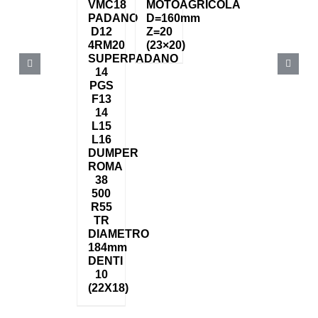
VMC18
MOTOAGRICOLA
PADANO
D=160mm
D12
Z=20
4RM20
(23×20)
SUPERPADANO
14
PGS
F13
14
L15
L16
DUMPER
ROMA
38
500
R55
TR
DIAMETRO
184mm
DENTI
10
(22X18)