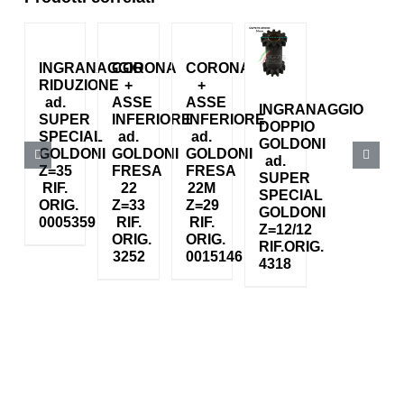
INGRANAGGIO
CORONA
CORONA
RIDUZIONE
+
+
ad.
ASSE
ASSE
INGRANAGGIO
SUPER
INFERIORE
INFERIORE
DOPPIO
SPECIAL
ad.
ad.
GOLDONI
GOLDONI
GOLDONI
GOLDONI
ad.
Z=35
FRESA
FRESA
SUPER
RIF.
22
22M
SPECIAL
ORIG.
Z=33
Z=29
GOLDONI
0005359
RIF.
RIF.
Z=12/12
ORIG.
ORIG.
RIF.ORIG.
3252
0015146
4318