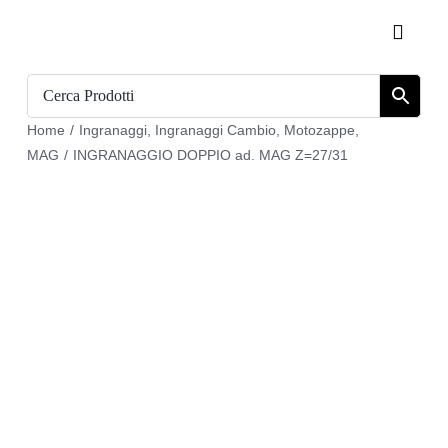
Salta
Toggle
al
Naviga
contenuto
Home
Home
/
Ingranaggi
,
Ingranaggi Cambio
,
Motozappe
,
Catalogo
MAG
/
INGRANAGGIO DOPPIO ad. MAG Z=27/31
Chi siamo
Download
Carrello
Registrati
Login