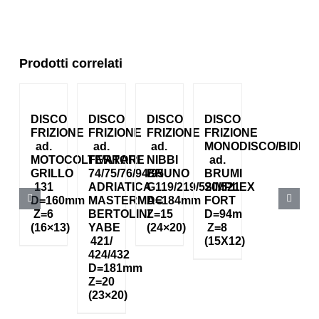
Prodotti correlati
DISCO
DISCO
DISCO
DISCO
FRIZIONE
FRIZIONE
FRIZIONE
FRIZIONE
ad.
ad.
ad.
MONODISCO/BIDIS
MOTOCOLTIVATORE
FERRARI
NIBBI
ad.
GRILLO
74/75/76/94/95
BRUNO
BRUMI
131
ADRIATICA
G119/219/520/521
SIMPLEX
D=160mm
MASTERMAC
D=184mm
FORT
Z=6
BERTOLINI
Z=15
D=94m
(16×13)
YABE
(24×20)
Z=8
421/
(15X12)
424/432
D=181mm
Z=20
(23×20)