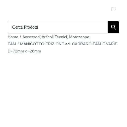
Salta
Toggle
al
Naviga
contenuto
Home
Home
/
Accessori
,
Articoli Tecnici
,
Motozappe
,
Catalogo
F&M
/
MANICOTTO FRIZIONE ad. CARRARO F&M E VARIE
D=72mm d=28mm
Chi siamo
Download
Carrello
Registrati
Login