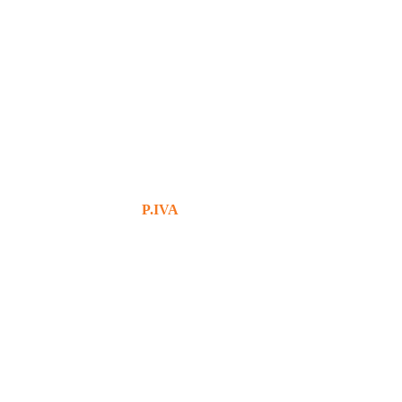
+39 380 7439434
info@bg76italia.com
P.IVA
12638720016