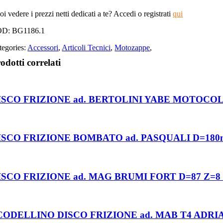
i vedere i prezzi netti dedicati a te? Accedi o registrati
qui
OD:
BG1186.1
tegories:
Accessori
,
Articoli Tecnici
,
Motozappe
,
odotti correlati
ISCO FRIZIONE ad. BERTOLINI YABE MOTOCOLT
ISCO FRIZIONE BOMBATO ad. PASQUALI D=180m
ISCO FRIZIONE ad. MAG BRUMI FORT D=87 Z=8 (
CODELLINO DISCO FRIZIONE ad. MAB T4 ADRI