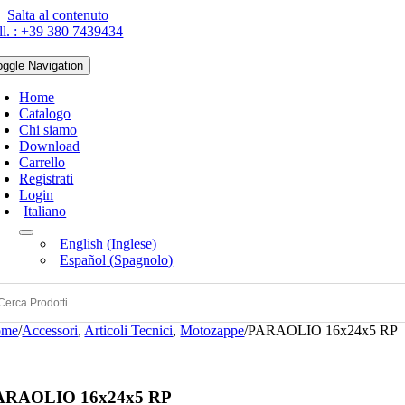
Salta al contenuto
ll. : +39 380 7439434
oggle Navigation
Home
Catalogo
Chi siamo
Download
Carrello
Registrati
Login
Italiano
English
(
Inglese
)
Español
(
Spagnolo
)
ome
/
Accessori
,
Articoli Tecnici
,
Motozappe
/
PARAOLIO 16x24x5 RP
ARAOLIO 16x24x5 RP