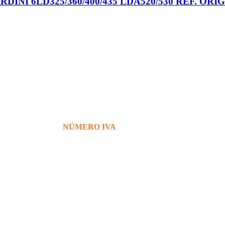
I 6LD325/360/400/435 LDA520/530 REF. ORIG. 
+39 380 7439434
info@bg76italia.com
NÚMERO IVA
12638720016