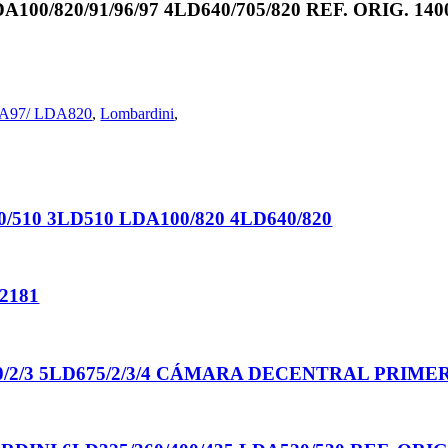
0/820/91/96/97 4LD640/705/820 REF. ORIG. 140
DA97/ LDA820
,
Lombardini
,
510 3LD510 LDA100/820 4LD640/820
2181
2/3 5LD675/2/3/4 CÁMARA DECENTRAL PRIMERA