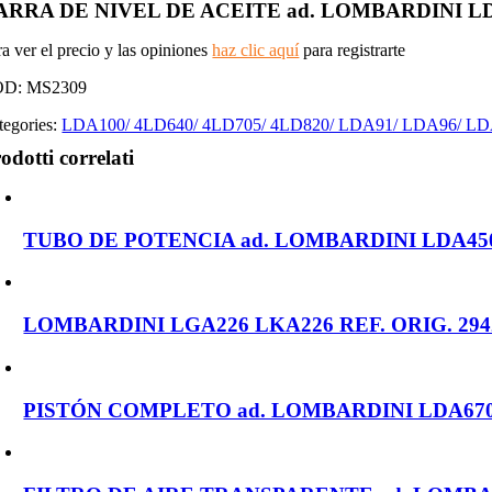
ARRA DE NIVEL DE ACEITE ad. LOMBARDINI LDA10
ra ver el precio y las opiniones
haz clic aquí
para registrarte
OD:
MS2309
tegories:
LDA100/ 4LD640/ 4LD705/ 4LD820/ LDA91/ LDA96/ L
odotti correlati
TUBO DE POTENCIA ad. LOMBARDINI LDA450/
LOMBARDINI LGA226 LKA226 REF. ORIG. 294
PISTÓN COMPLETO ad. LOMBARDINI LDA670/