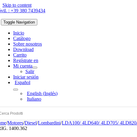
Skip to content
vil. : +39 380 7439434
Toggle Navigation
Inicio
Catálogo
Sobre nosotros
Download
Carrito
Regístrate en
Mi cuenta
Salir
Iniciar sesión
Español
English
(
Inglés
)
Italiano
ome
/
Motores
/
Diesel
/
Lombardini
/
LDA100/ 4LD640/ 4LD705/ 4LD82
IG. 1400.362