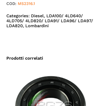
COD:
MS2316.1
Categories:
Diesel
,
LDA100/ 4LD640/
4LD705/ 4LD820/ LDA91/ LDA96/ LDA97/
LDA820
,
Lombardini
Prodotti correlati