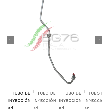
Mi cuenta
Iniciar sesión
Español

