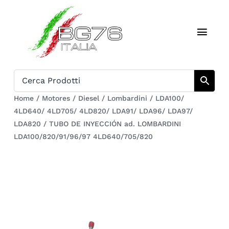
Skip
to
Toggl
content
Navig
Inicio
Catálogo
Home
/
Motores
/
Diesel
/
Lombardini
/
LDA100/
4LD640/ 4LD705/ 4LD820/ LDA91/ LDA96/ LDA97/
Sobre nosotros
LDA820
/
TUBO DE INYECCIÓN ad. LOMBARDINI
LDA100/820/91/96/97 4LD640/705/820
Download
Carrito
Regístrate en